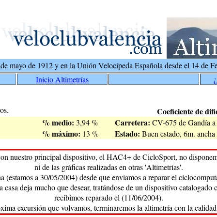
 de mayo de 1912 y en la Unión Velocípeda Española desde el 14 de Fe
Inicio Altimetrías
¿
os.
Coeficiente de difi
% medio:
Carretera:
3,94 %
CV-675 de Gandía a
% máximo:
Estado:
13 %
Buen estado, 6m. ancha 
on nuestro principal dispositivo, el HAC4+ de CicloSport, no disponem
ni de las gráficas realizadas en otras 'Altimetrías'.
na (estamos a 30/05/2004) desde que enviamos a reparar el ciclocomputa
ta casa deja mucho que desear, tratándose de un dispositivo catalogado
recibimos reparado el (11/06/2004).
óxima excursión que volvamos, terminaremos la altimetría con la calidad