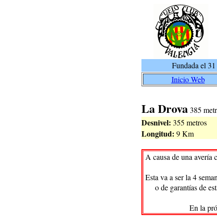
Fundada el 31
Inicio Web
La Drova
385 metr
Desnivel:
355 metros
Longitud:
9 Km
A causa de una avería c
Esta va a ser la 4 sema
o de garantías de es
En la pr