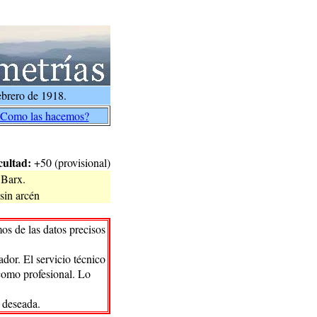
brero de 1918.
Como las hacemos?
cultad:
+50 (provisional)
 Barx.
sin arcén
os de las datos precisos
dor. El servicio técnico
 como profesional. Lo
 deseada.