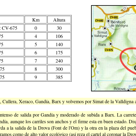
Km
Altura
2 CV-675
0
30
75
4
106
75
5
140
75
6
175
75
7
240
75
8
300
75
9
385
, Cullera, Xeraco, Gandía, Barx y volvemos por Simat de la Valldigna 
intenso de salida por Gandía y moderado de subida a Barx. La carreter
día, aunque los carriles son anchos y el firme esta en buen estado. Di
rda a la salida de la Drova (Font de l'Om) y la otra en la plaza del pu
ramos como de alto valor ecológico (así reza el cartel al coronar la Dro