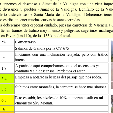
. tenemos el descenso a Simat de la Valldigna con una vista impre
); divisamos 3 pueblos (Simat de la Valldigna, Benifairó de la Val
erio cisterciense de Santa María de la Valldigna. Deberemos tener
o estriba en tener muchas curvas bastante cerradas.
ida deberemos tener especial cuidado, pues las carreteras de Valencia a
a tienen tramos de tráfico muy intenso y peligroso, sugerimos madruga
n Favara(km.110), de los 155 km. del total.
%
Comentario
-
Salimos de Gandía por la CV-675
Iniciamos con una inclinación relajada, pero con tráfico
-
intenso.
A partir de aquí comprobamos como el ascenso es ya
1,9
continuo y sin descansos. Perdemos el arcén.
Empieza a notarse la belleza del paisaje que nos rodea.
3,4
Subimos entre montañas, la carretera se hace mas sinuosa.
3,5
Esto es subir, los niveles de 10% empiezan a salir en mi
6,5
clinómetro Sky Mounti.
6