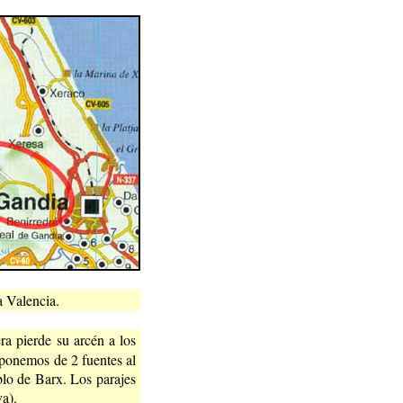
a Valencia.
a pierde su arcén a los
sponemos de 2 fuentes al
eblo de Barx. Los parajes
va).