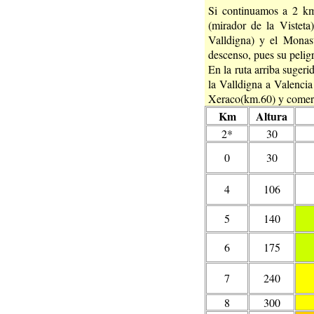
Si continuamos a 2 km
(mirador de la Visteta
Valldigna) y el Monast
descenso, pues su peligr
En la ruta arriba suger
la Valldigna a Valenci
Xeraco(km.60) y comer e
Km
Altura
2*
30
0
30
4
106
5
140
6
175
7
240
8
300