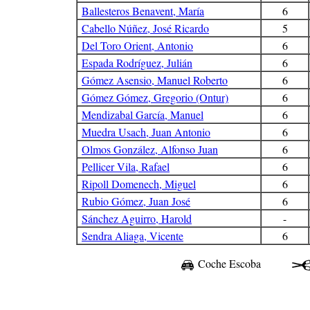
Ballesteros Benavent, María
6
Cabello Núñez, José Ricardo
5
Del Toro Orient, Antonio
6
Espada Rodríguez, Julián
6
Gómez Asensio, Manuel Roberto
6
Gómez Gómez, Gregorio (Ontur)
6
Mendizabal García, Manuel
6
Muedra Usach, Juan Antonio
6
Olmos González, Alfonso Juan
6
Pellicer Vila, Rafael
6
Ripoll Domenech, Miguel
6
Rubio Gómez, Juan José
6
Sánchez Aguirro, Harold
-
Sendra Aliaga, Vicente
6
Coche Escoba