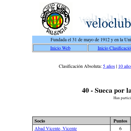
Fundada el 31 de mayo de 1912 y en la Uni
Inicio Web
Inicio Clasificaci
Clasificación Absoluta:
5 años
|
10 año
40 - Sueca por l
Han partic
Socio
Puntos
Abad Vicente, Vicente
6