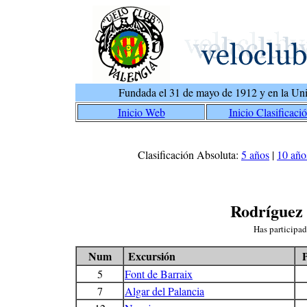
Fundada el 31 de mayo de 1912 y en la Uni
Inicio Web
Inicio Clasificaci
Clasificación Absoluta:
5 años
|
10 año
Rodríguez 
Has participa
Num
Excursión
5
Font de Barraix
7
Algar del Palancia