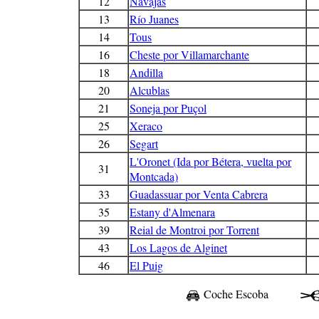
12
Navajas
13
Río Juanes
14
Tous
16
Cheste por Villamarchante
18
Andilla
20
Alcublas
21
Soneja por Puçol
25
Xeraco
26
Segart
L'Oronet (Ida por Bétera, vuelta por
31
Montcada)
33
Guadassuar por Venta Cabrera
35
Estany d'Almenara
39
Reial de Montroi por Torrent
43
Los Lagos de Alginet
46
El Puig
Coche Escoba