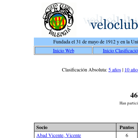
Fundada el 31 de mayo de 1912 y en la Uni
Inicio Web
Inicio Clasificaci
Clasificación Absoluta:
5 años
|
10 año
46
Han partic
Socio
Puntos
Abad Vicente, Vicente
6