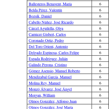
Ballesteros Benavent, María
6
Belda Pérez, Valentín
6
Bozsik, Daniel
6
Cabello Núñez, José Ricardo
6
Cárcel Aguilella, Olga
6
Carnicer Gisbert, Carlos
6
Coronado Ortiz, Pedro
6
Del Toro Orient, Antonio
6
Delgado Espinosa, Carlos Felipe
6
Espada Rodríguez, Julián
6
Galindo Perona, Cristino
6
Gómez Asensio, Manuel Roberto
6
Mendizabal García, Manuel
6
Molina Rey, Manuel
6
Monzó Álvarez, José Ángel
6
Morgan, William
6
Olmos González, Alfonso Juan
6
Olmos González, José María
6